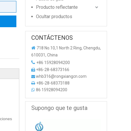
Producto reflectante
Ocultar productos
CONTÁCTENOS

718 No.10,1 North 2 Ring, Chengdu,
610031, China

+86 15928094200
+86-28-68373166

whb316@rongxiangcn.com

+86-28-68373188

86 15928094200

Supongo que te gusta
iciones