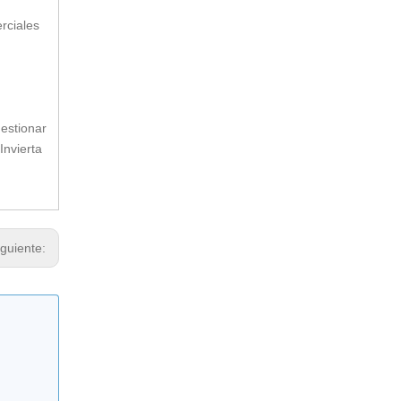
rciales
gestionar
Invierta
Barrera de seguridad vial de plástico personalizada de 1,5 m
iguiente: