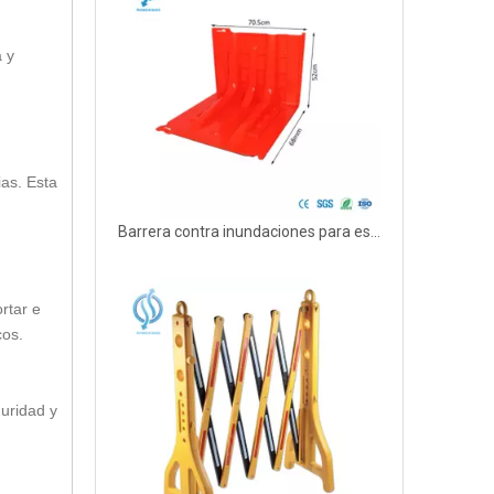
 y
ias. Esta
Barrera contra inundaciones para estacionamiento o entrada de metro
rtar e
cos.
guridad y