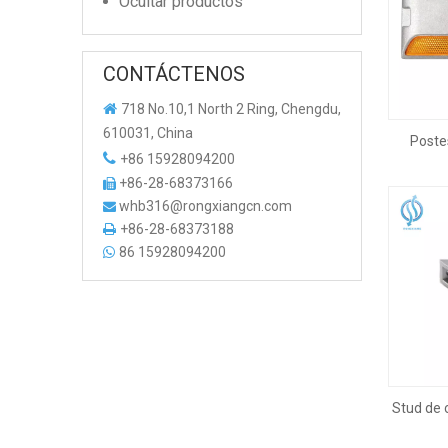
Ocultar productos
CONTÁCTENOS

718 No.10,1 North 2 Ring, Chengdu,
610031, China
Poste

+86 15928094200
alumini
+86-28-68373166

whb316@rongxiangcn.com

+86-28-68373188

86 15928094200

Stud de 