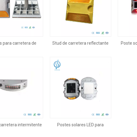
s para carretera de
Stud de carretera reflectante
Poste so
o de alta visibilidad
amarillo de plástico
carretera intermitente
Postes solares LED para
solar
carretera