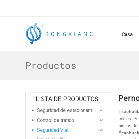
Casa
Productos
Perno
LISTA DE PRODUCTOS
Seguridad de estacionamiento
Él
tachuel
estilos. P
Control de trafico
piezas de 
Seguridad Vial
Él
tachuel
Cono de tráfico