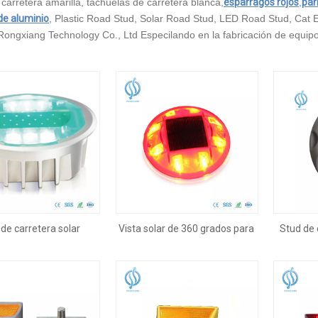
carretera amarilla, tachuelas de carretera blanca,
espárragos rojos
,
par
de aluminio
, Plastic Road Stud, Solar Road Stud, LED Road Stud, Cat E
ngxiang Technology Co., Ltd Especilando en la fabricación de equipos
de carretera solar
Vista solar de 360 ​​grados para
Stud de 
integrado
carretera circular
de alta 