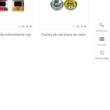
teléfono
lar intermitente rojo
Postes de carretera de vidrio
con 6 LED
amarillo y blanco
e-mail
WhatsApp