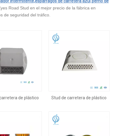
lador intermitente,
espárragos de carretera azul
,
perno de
yes Road Stud en el mejor precio de la fábrica en
 de seguridad del tráfico.
carretera de plástico
Stud de carretera de plástico
calidad con reflector
blanco de alta calidad