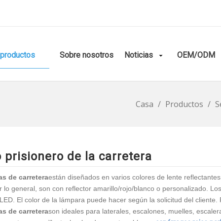
productos
Sobre nosotros
Noticias
OEM/ODM
Casa
/
Productos
/
S
 prisionero de la carretera
as de carretera
están diseñados en varios colores de lente reflectant
or lo general, son con reflector amarillo/rojo/blanco o personalizado. 
LED. El color de la lámpara puede hacer según la solicitud del cliente
as de carretera
son ideales para laterales, escalones, muelles, escaler