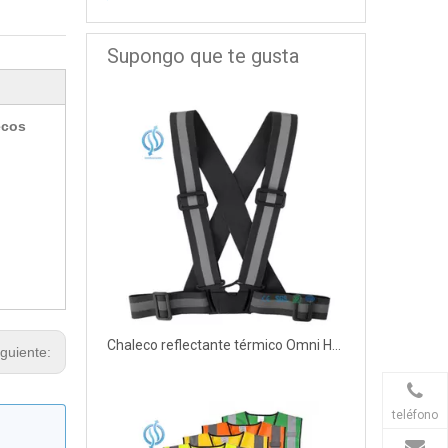
Supongo que te gusta
ecos
Chaleco reflectante térmico Omni Heat con bolsillos para ciclismo
iguiente:
teléfono