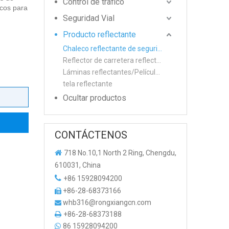
Control de trafico
ecos para
Seguridad Vial
Producto reflectante
Chaleco reflectante de seguridad
Reflector de carretera reflectante
Láminas reflectantes/Película/Cinta de advertencia
tela reflectante
Ocultar productos
CONTÁCTENOS

718 No.10,1 North 2 Ring, Chengdu,
610031, China

+86 15928094200
+86-28-68373166

whb316@rongxiangcn.com

+86-28-68373188

86 15928094200
