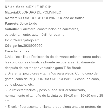
N º de Modelo:
RX-LZ-9P-01H
Material:
CLORURO DE POLIVINILO
Nombre:
CLORURO DE POLIVINILO
Cono de tráfico
Paquete:
Bolso tejido
Solicitud:
Carretera, construcción de carreteras,
estacionamiento, automóvil, ferrocarril.
Color:
Naranja/rojo etc.
Código hs:
3926909090
Características:
1.
Alta flexibilidad,
Resistencia de desvanecimiento contra todas
las condiciones climáticas.
Puede recuperarse rápidamente
después de correr por vehículos
,ganó
’
T Be Break.
Diferente
tipo,
colores y tamaños para elegir
. Como cono de
2.
goma, cono de PE
,CLORURO DE POLIVINILO cono, pp cono,
cono plegable, etc.
Lo reflectante
cinta y peso
puede ser
Personalizado,
3.
normalmente el tamaño de la cinta es
15+10 cm, 10+10 cm y 25
cm.
El color fluorescente brillante proporciona una alta protección
4.