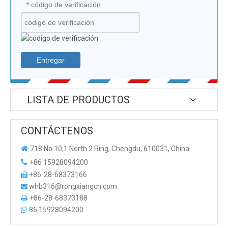
código de verificación
*
Entregar
LISTA DE PRODUCTOS
CONTÁCTENOS

718 No.10,1 North 2 Ring, Chengdu, 610031, China

+86 15928094200
+86-28-68373166

whb316@rongxiangcn.com

+86-28-68373188

86 15928094200
