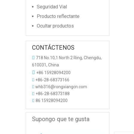
Seguridad Vial
Producto reflectante
Ocultar productos
CONTÁCTENOS

718 No.10,1 North 2 Ring, Chengdu,
610031, China

+86 15928094200
+86-28-68373166

whb316@rongxiangcn.com

+86-28-68373188

86 15928094200

Supongo que te gusta