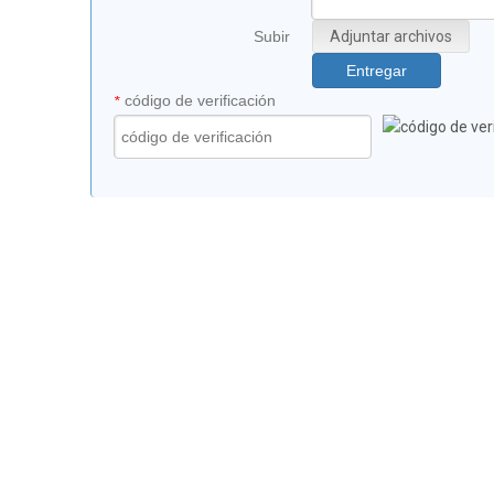
Subir
Adjuntar archivos
Entregar
código de verificación
*
Casa
|
Productos
|
Sobre nosotros
|
Noticias
|
OE