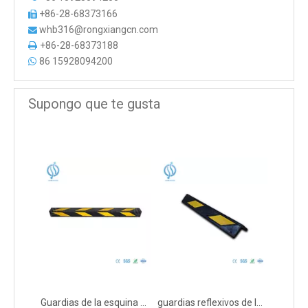
+86-28-68373166

whb316@rongxiangcn.com

+86-28-68373188

86 15928094200

Supongo que te gusta
Guardias de la esquina del estacionamiento de 1200 mm de largo
guardias reflexivos de la esquina del estacionamiento de 600m m