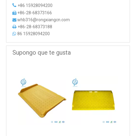

+86 15928094200
+86-28-68373166

whb316@rongxiangcn.com

+86-28-68373188

86 15928094200

Supongo que te gusta