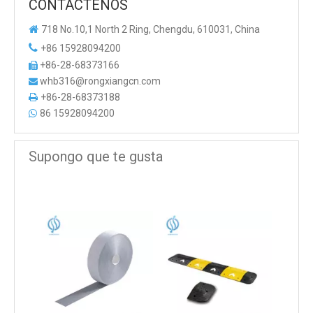
CONTÁCTENOS

718 No.10,1 North 2 Ring, Chengdu, 610031, China

+86 15928094200
+86-28-68373166

whb316@rongxiangcn.com

+86-28-68373188

86 15928094200

Supongo que te gusta