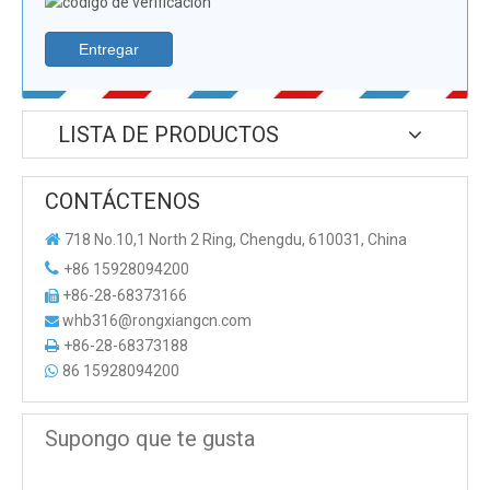
Entregar
LISTA DE PRODUCTOS
CONTÁCTENOS

718 No.10,1 North 2 Ring, Chengdu, 610031, China

+86 15928094200
+86-28-68373166

whb316@rongxiangcn.com

+86-28-68373188

86 15928094200

Supongo que te gusta