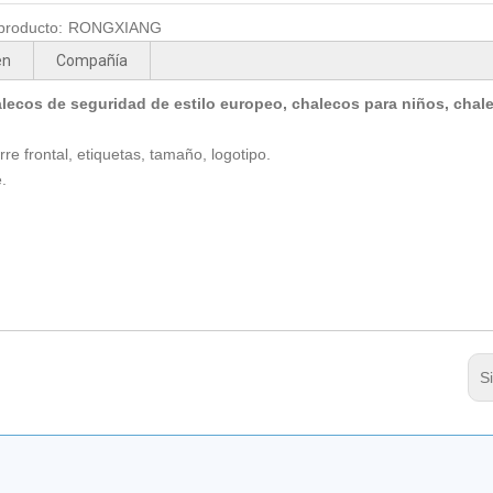
producto:
RONGXIANG
en
Compañía
lecos de seguridad de estilo europeo, chalecos para niños, chal
rre frontal, etiquetas, tamaño, logotipo.
.
S