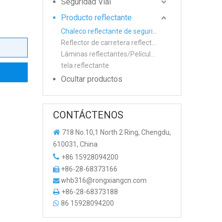
Seguridad Vial
Producto reflectante
Chaleco reflectante de seguridad
Reflector de carretera reflectante
Láminas reflectantes/Película/Cinta de advertencia
tela reflectante
Ocultar productos
CONTÁCTENOS

718 No.10,1 North 2 Ring, Chengdu,
610031, China

+86 15928094200
+86-28-68373166

whb316@rongxiangcn.com

+86-28-68373188

86 15928094200
